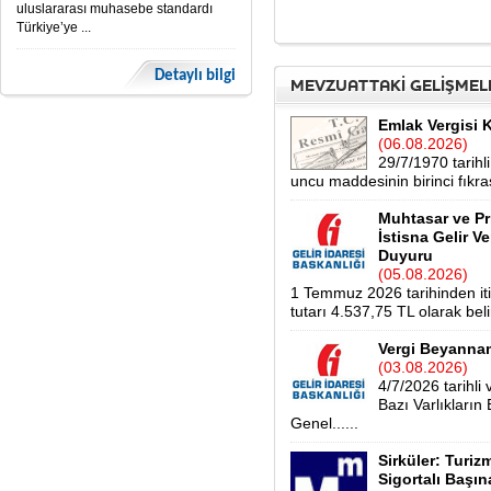
uluslararası muhasebe standardı
Türkiye’ye ...
Detaylı bilgi
MEVZUATTAKİ GELİŞMEL
Emlak Vergisi 
(06.08.2026)
29/7/1970 tarih
uncu maddesinin birinci fıkras
Muhtasar ve Pr
İstisna Gelir V
Duyuru
(05.08.2026)
1 Temmuz 2026 tarihinden itib
tutarı 4.537,75 TL olarak belir
Vergi Beyannam
(03.08.2026)
4/7/2026 tarihl
Bazı Varlıkları
Genel......
Sirküler: Turiz
Sigortalı Başın