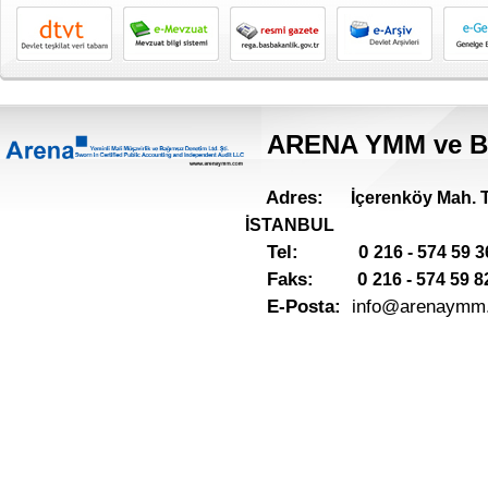
ARENA YMM ve BA
Adres:
İçerenköy Mah. T
İSTANBUL
Tel:
0
216 - 574 59 3
Faks:
0
216 - 574 59 8
E-Posta:
info@arenaymm