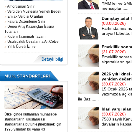
YMM’ler ve SMMM
»
Amortisman Sınırı
mensupları......
»
Vergiden Müstesna Yemek Bedeli
»
Emlak Vergisi Oranları
Danıştay adat fa
»
Fatura Düzenleme Sınırı
(03.08.2026)
»
Değer Artış Kazançları İstisna
Farkında mısınız
Tutarları
artıyor! Elbette, k
»
Kıdem Tazminatı Tavanı
»
Usulsüzlük Cezalarına Ait Cetvel
»
Yıllık Ücretli İzinler
Emeklilik sonra
(31.07.2026)
Emeklilik sonra
Detaylı bilgi
sigortalıların ge
2026 yılı ikinc
MUH. STANDARTLARI
yeniden değer
(30.07.2026)
15 Ocak 2026 ta
yazımızda açıkl
ile Bazı......
İdari yargı alan
(30.07.2026)
Ülke içinde kullanılan muhasebe
7589 sayılı Kanu
standartlarını uluslararası
davaların kapsam
standartlarla bütünleştirebilmek için
1995 yılından bu yana 43