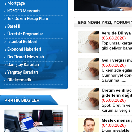
Mortgage
KOSGEB Mevzuatı
Tek Düzen Hesap Planı
BASINDAN YAZI, YORUM
Basel II
Vergide Dünya H
Ücretsiz Programlar
(06.08.2026)
İstanbul Rehberi
Toplumsal karg
gibi geliyor bana.
Ekonomi Haberleri
Dış Ticaret Mevzuatı
Gelir vergisi m
Danıştay Kararları
(06.08.2026)
Ülkemizde eğitim
Yargıtay Kararları
Cumhuriyet dönem
Savunma......
Dilekçematik
Üretim ve ihrac
giderlerin dağı
PRATİK BİLGİLER
(05.08.2026)
Spot: Üretim ve 
kurumlar vergisi
Meslek mensup
(04.08.2026)
Diğer meslekler 