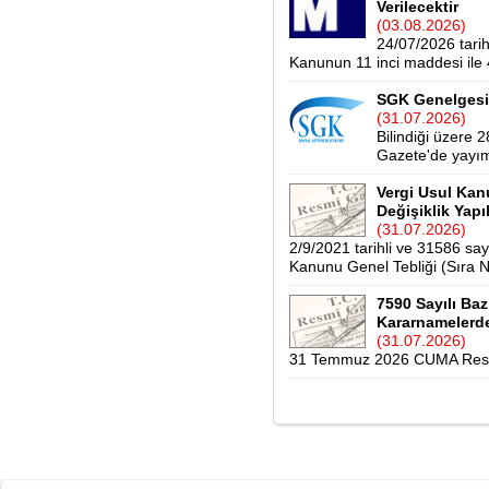
Verilecektir
(03.08.2026)
24/07/2026 tari
Kanunun 11 inci maddesi ile 4
SGK Genelgesi 
(31.07.2026)
Bilindiği üzere 
Gazete'de yayım
Vergi Usul Kan
Değişiklik Yapı
(31.07.2026)
2/9/2021 tarihli ve 31586 sa
Kanunu Genel Tebliği (Sıra No:
7590 Sayılı B
Kararnamelerde
(31.07.2026)
31 Temmuz 2026 CUMA Resmî