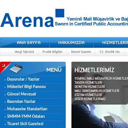
ANA SAYFA
HAKKIMIZDA
HİZMETLERİ
Vergi Takvimi
Pratik Bilgiler
Resmi Gazete
T.C. Kimlik No
Duyurular / Yazılar
Mükellef Bilgi Panosu
Güncel Mevzuat
Basından Yazılar
Muhasebe Standartları
SMMM-YMM Odaları
Ticaret Sicil Gazetesi